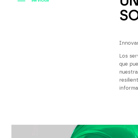
UN
servicios
SO
Innovam
Los ser
que pue
nuestra
resilie
informa