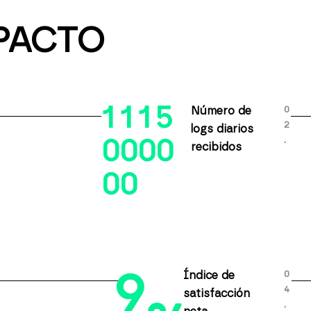
PACTO
1
1
1
5
0
Número de
2
logs diarios
.
0
0
0
0
recibidos
0
0
9
0
Índice de
4
satisfacción
.