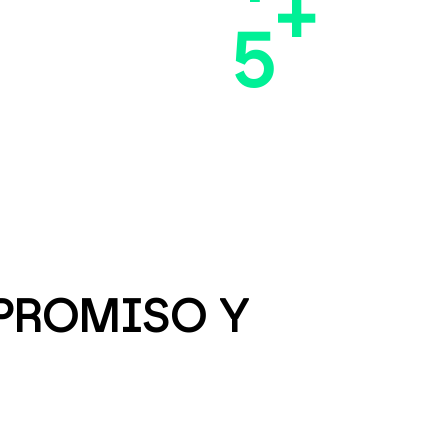
+
5
MPROMISO Y