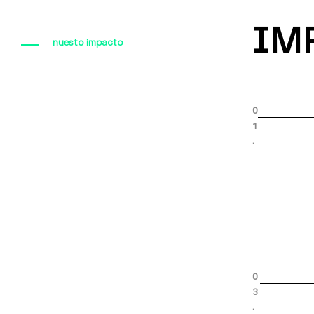
IM
nuesto impacto
0
1
.
0
3
.