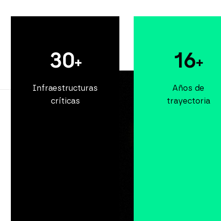
30
16
+
+
Infraestructuras
Años de
críticas
trayectoria