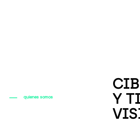
CIB
Y T
quienes somos
VIS