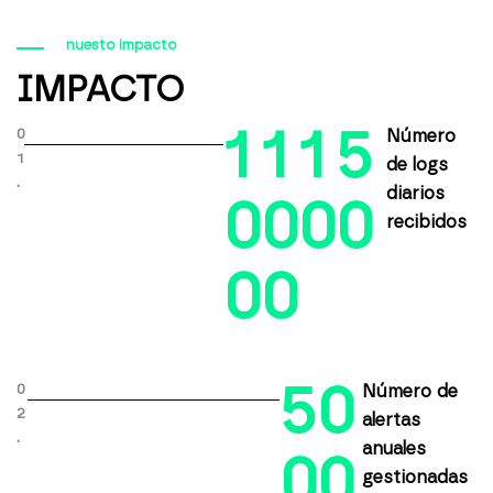
nuesto impacto
IMPACTO
1
1
1
5
0
Número
1
de logs
.
diarios
0
0
0
0
recibidos
0
0
5
0
0
Número de
2
alertas
.
anuales
0
0
gestionadas