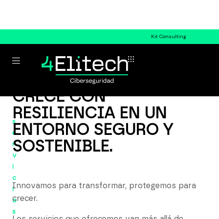
Kit Consulting
CRECE CON
RESILIENCIA EN UN
s
ENTORNO SEGURO Y
e
SOSTENIBLE.
r
v
i
c
Innovamos para transformar, protegemos para
i
crecer.
o
s