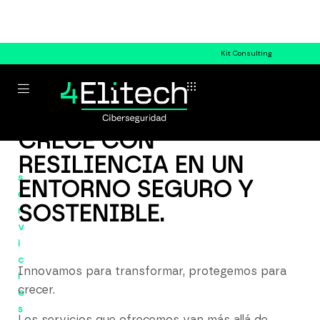
Kit Consulting
CRECE CON
RESILIENCIA EN UN
s
ENTORNO SEGURO Y
e
SOSTENIBLE.
r
v
i
c
Innovamos para transformar, protegemos para
i
crecer.
o
s