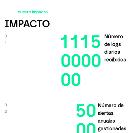
nuesto impacto
IMPACTO
1
1
1
5
0
Número
1
de logs
.
diarios
0
0
0
0
recibidos
0
0
5
0
0
Número de
2
alertas
.
anuales
0
0
gestionadas