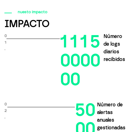
nuesto impacto
IMPACTO
1
1
1
5
0
Número
1
de logs
.
diarios
0
0
0
0
recibidos
0
0
5
0
0
Número de
2
alertas
.
anuales
0
0
gestionadas