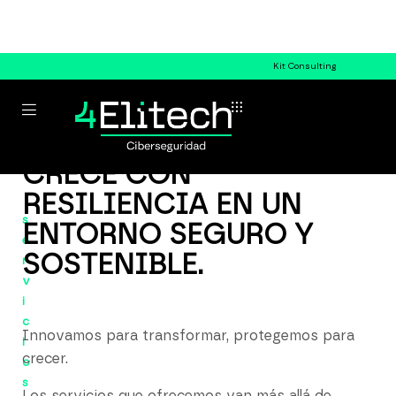
Kit Consulting
CRECE CON
RESILIENCIA EN UN
s
ENTORNO SEGURO Y
e
SOSTENIBLE.
r
v
i
c
Innovamos para transformar, protegemos para
i
crecer.
o
s