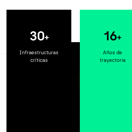
30
16
+
+
Infraestructuras
Años de
críticas
trayectoria