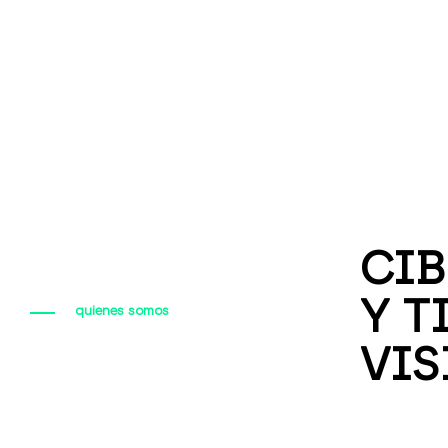
CIB
Y T
quienes somos
VIS