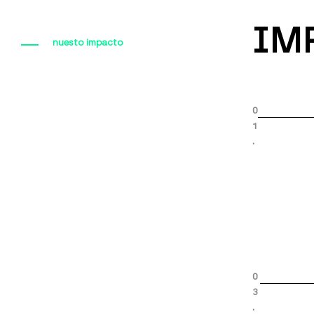
IM
nuesto impacto
0
1
.
0
3
.