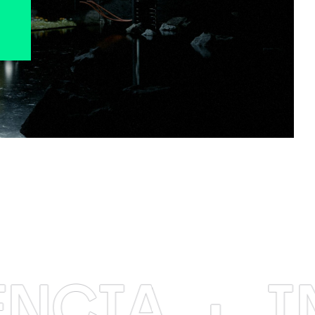
A
·
INNO