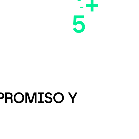
+
5
MPROMISO Y