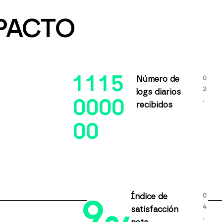
PACTO
1
1
1
5
0
Número de
2
logs diarios
.
0
0
0
0
recibidos
0
0
9
0
Índice de
4
satisfacción
.