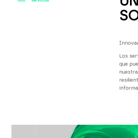
UN
servicios
SO
Innovam
Los ser
que pue
nuestra
resilie
informa