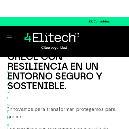
Kit Consulting
CRECE CON
RESILIENCIA EN UN
s
ENTORNO SEGURO Y
e
SOSTENIBLE.
r
v
i
c
Innovamos para transformar, protegemos para
i
crecer.
o
s