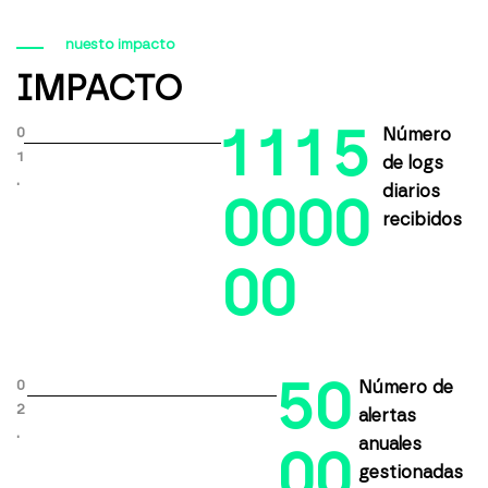
nuesto impacto
IMPACTO
1
1
1
5
0
Número
1
de logs
.
diarios
0
0
0
0
recibidos
0
0
5
0
0
Número de
2
alertas
.
anuales
0
0
gestionadas