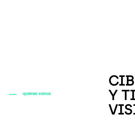
CIB
Y T
quienes somos
VIS