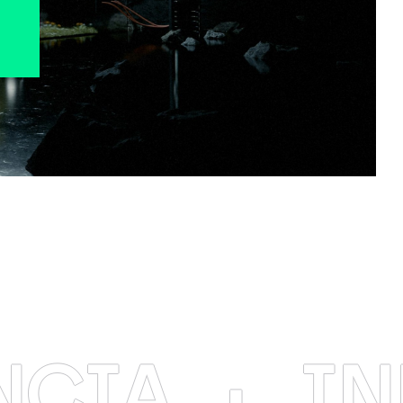
·
INNOV