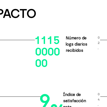
PACTO
1
1
1
5
0
Número de
2
logs diarios
.
0
0
0
0
recibidos
0
0
9
0
Índice de
4
satisfacción
.