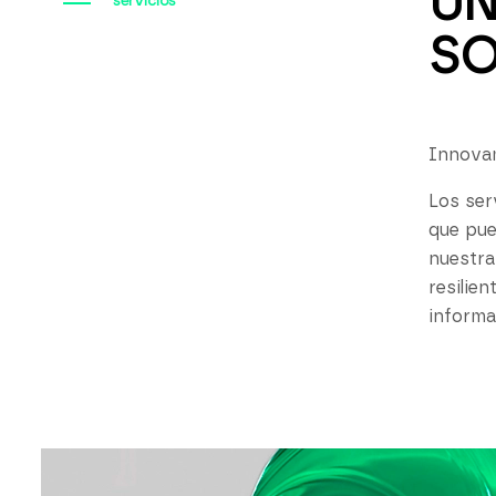
UN
servicios
SO
Innovam
Los ser
que pue
nuestra
resilie
informa