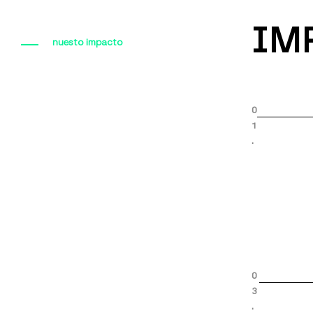
IM
nuesto impacto
0
1
.
0
3
.