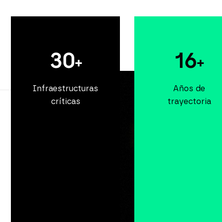
30
16
+
+
Infraestructuras
Años de
críticas
trayectoria