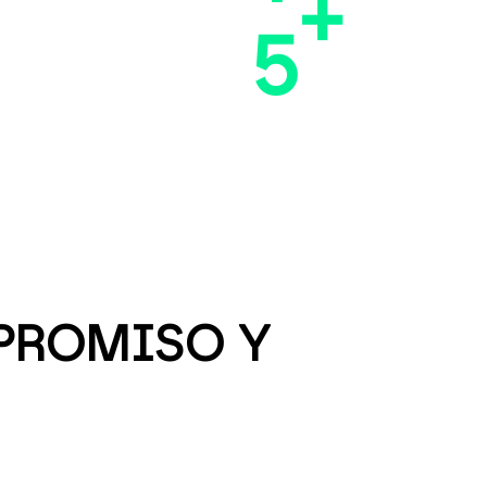
+
5
MPROMISO Y