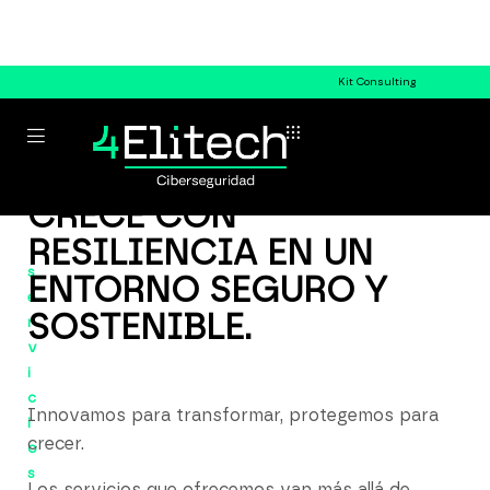
Kit Consulting
CRECE CON
RESILIENCIA EN UN
s
ENTORNO SEGURO Y
e
SOSTENIBLE.
r
v
i
c
Innovamos para transformar, protegemos para
i
crecer.
o
s