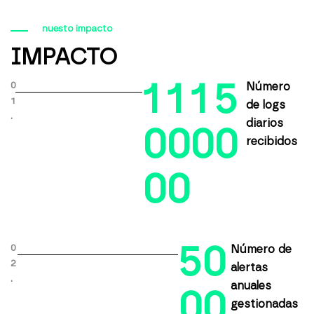
nuesto impacto
IMPACTO
1
1
1
5
0
Número
1
de logs
.
diarios
0
0
0
0
recibidos
0
0
5
0
0
Número de
2
alertas
.
anuales
0
0
gestionadas