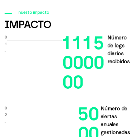
nuesto impacto
IMPACTO
1
1
1
5
0
Número
1
de logs
.
diarios
0
0
0
0
recibidos
0
0
5
0
0
Número de
2
alertas
.
anuales
0
0
gestionadas