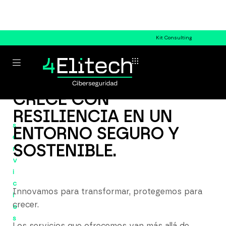
Kit Consulting
CRECE CON
RESILIENCIA EN UN
s
ENTORNO SEGURO Y
e
SOSTENIBLE.
r
v
i
c
Innovamos para transformar, protegemos para
i
crecer.
o
s