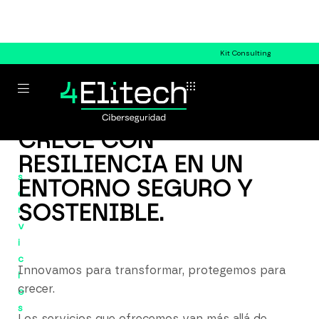
Kit Consulting
CRECE CON
RESILIENCIA EN UN
s
ENTORNO SEGURO Y
e
SOSTENIBLE.
r
v
i
c
Innovamos para transformar, protegemos para
i
crecer.
o
s