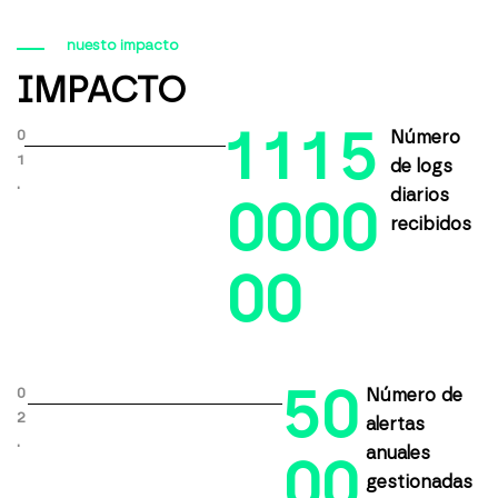
nuesto impacto
IMPACTO
1
1
1
5
0
Número
1
de logs
.
diarios
0
0
0
0
recibidos
0
0
5
0
0
Número de
2
alertas
.
anuales
0
0
gestionadas