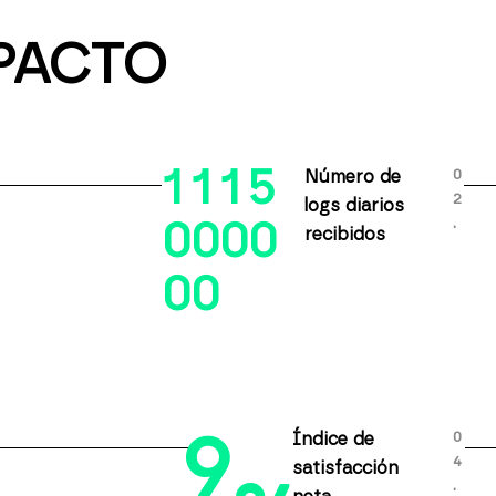
PACTO
1
1
1
5
0
Número de
2
logs diarios
.
0
0
0
0
recibidos
0
0
9
0
Índice de
4
satisfacción
.