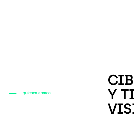
CIB
Y T
quienes somos
VIS