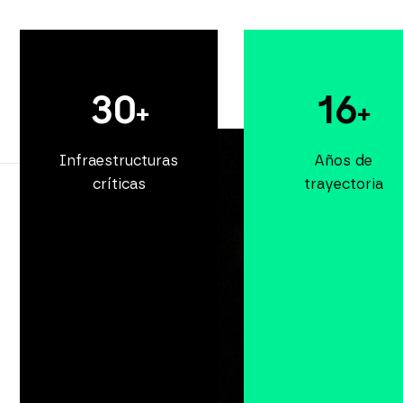
30
16
+
+
Infraestructuras
Años de
críticas
trayectoria