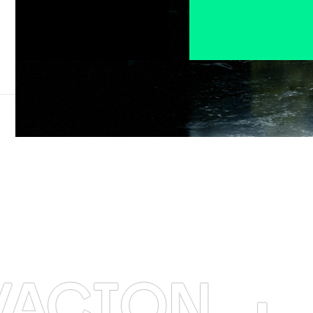
ION
·
4EL