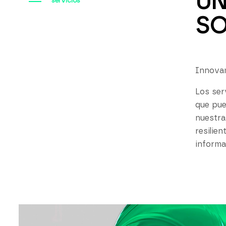
UN
servicios
SO
Innovam
Los ser
que pue
nuestra
resilie
informa