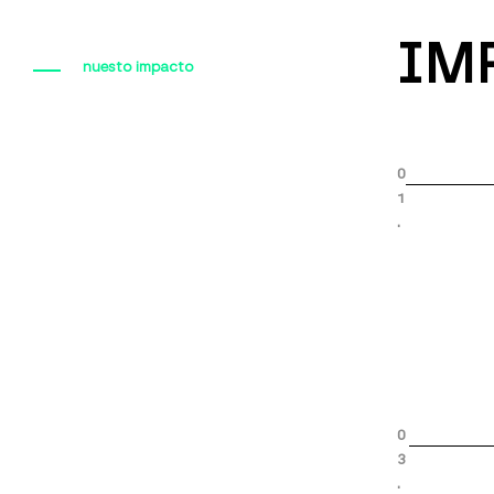
IM
nuesto impacto
0
1
.
0
3
.