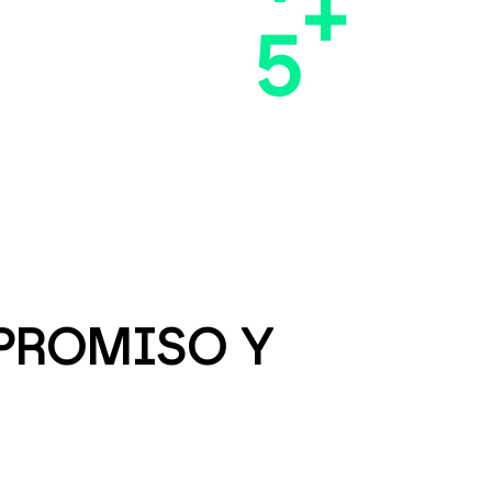
+
5
MPROMISO Y