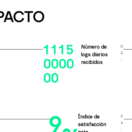
PACTO
1
1
1
5
0
Número de
2
logs diarios
.
0
0
0
0
recibidos
0
0
9
0
Índice de
4
satisfacción
.