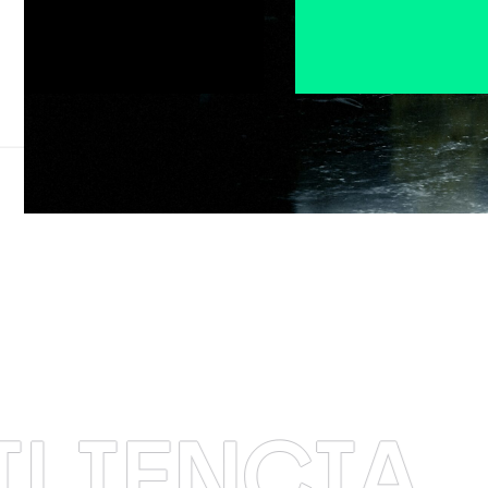
CIA
·
INN