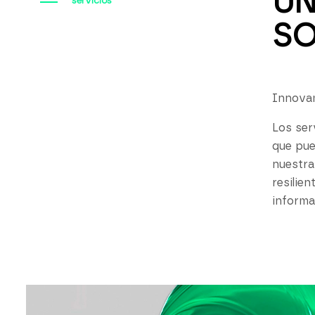
UN
servicios
SO
Innovam
Los ser
que pue
nuestra
resilie
informa