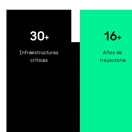
30
16
+
+
Infraestructuras
Años de
críticas
trayectoria