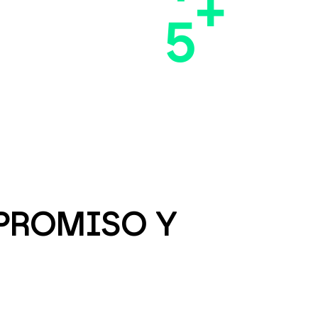
+
5
MPROMISO Y