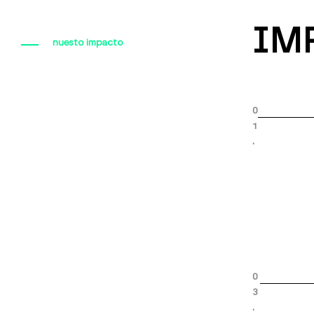
IM
nuesto impacto
0
1
.
0
3
.