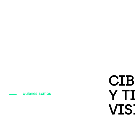
CIB
Y T
quienes somos
VIS