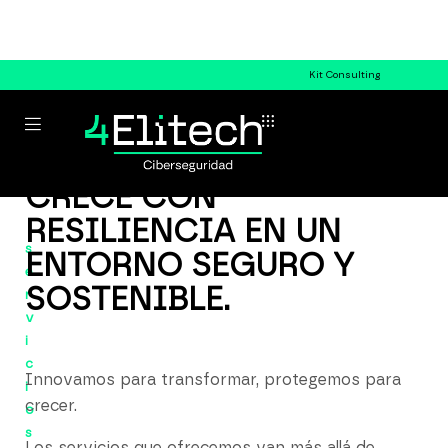
Kit Consulting
CRECE CON
RESILIENCIA EN UN
s
ENTORNO SEGURO Y
e
SOSTENIBLE.
r
v
i
c
Innovamos para transformar, protegemos para
i
crecer.
o
s