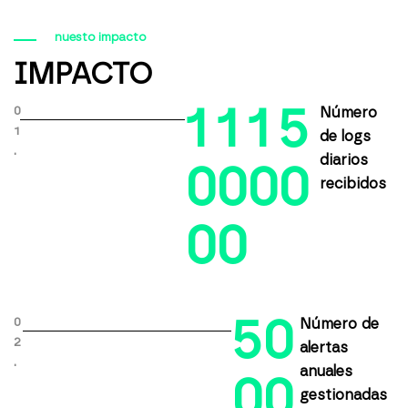
nuesto impacto
IMPACTO
1
1
1
5
0
Número
1
de logs
.
diarios
0
0
0
0
recibidos
0
0
5
0
0
Número de
2
alertas
.
anuales
0
0
gestionadas