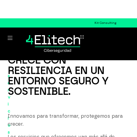
Kit Consulting
CRECE CON
RESILIENCIA EN UN
s
ENTORNO SEGURO Y
e
SOSTENIBLE.
r
v
i
c
Innovamos para transformar, protegemos para
i
crecer.
o
s