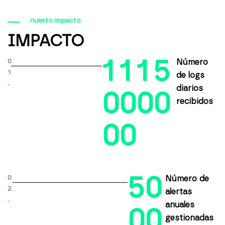
nuesto impacto
IMPACTO
1
1
1
5
0
Número
1
de logs
.
diarios
0
0
0
0
recibidos
0
0
5
0
0
Número de
2
alertas
.
anuales
0
0
gestionadas